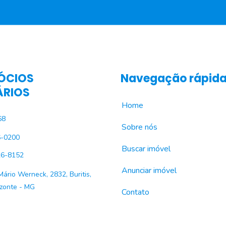
ÓCIOS
Navegação rápid
ÁRIOS
Home
68
Sobre nós
6-0200
Buscar imóvel
26-8152
Anunciar imóvel
 Mário Werneck, 2832, Buritis,
izonte - MG
Contato