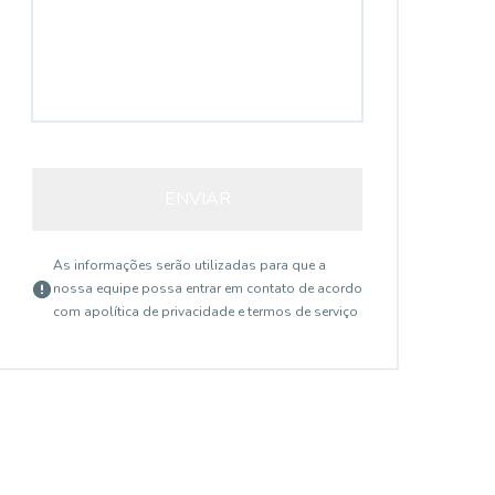
3847
ENVIAR
As informações serão utilizadas para que a
nossa equipe possa entrar em contato de acordo
com a
política de privacidade e termos de serviço
Buritis, Belo Horizonte - MG
R$ 1.790.000,00
R$
Lote a venda em
L
condomínio fechado
Lote a venda em condomínio fechado dentro
Lot