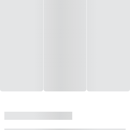
CASA
VENDA
CÓD: 19327