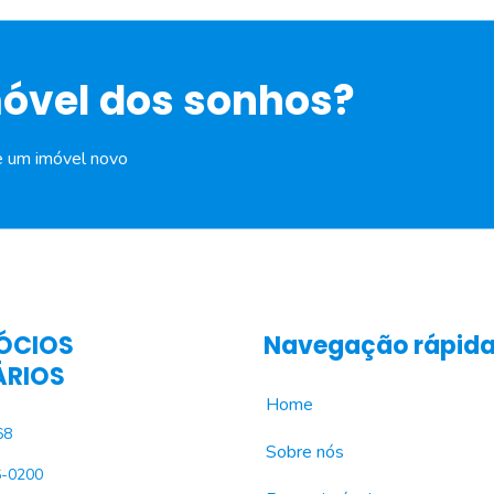
móvel dos sonhos?
e um imóvel novo
ÓCIOS
Navegação rápid
ÁRIOS
Home
68
Sobre nós
6-0200