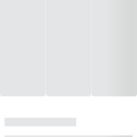
CASA
VENDA
CÓD: 19327